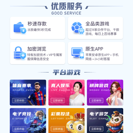
1、历史回顾与成就
土耳其国家足球队自1954年首次参加欧洲杯以来，经历了多
次起伏。在早期，他们并未取得显著成绩，直到2000年和
2008年，土耳其才相继进入半决赛。这两个赛季标志着土耳
其足球实力的提升，特别是在2008年的比赛中，他们展示了
强大的团队凝聚力和顽强拼搏的精神。
2000年，土耳其在荷兰和比利时联合举办的欧洲杯上表现出
色，在小组赛阶段以小组第一晋级，并最终闯入半决赛。在
此过程中，他们击败了包括葡萄牙在内的一些强敌。虽然最
终输给了意大利，但这一成就为球队带来了极大的信心。
到了2008年，土耳其再度打入四强，这一届比赛中他们展现
出了极高的竞技水平。在面对克罗地亚时，通过点球大战晋
级，这场比赛成为了整个赛事的一大亮点。这些历史瞬间不
仅构筑了球队辉煌的过去，也让球迷对未来充满期待。
2、战术风格与特点
土耳其队在战术安排上一直秉持着务实且灵活的风格。他们