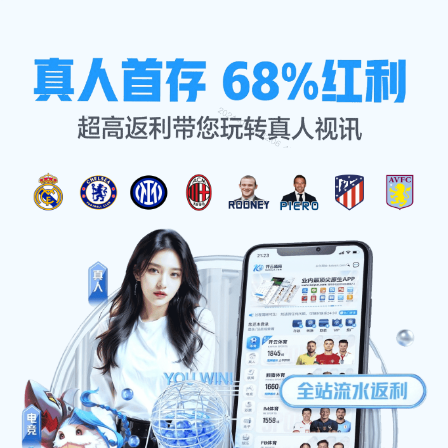
公司新闻
首页
公司新闻